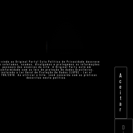
-vindo ao Original Party! Esta Política de Privacidade descreve
o coletamos, usamos, divulgamos e protegemos as informações
pessoais dos usuários do site. A Original Party está em
conformidade com as leis de proteção de dados brasileiras,
incluindo a Lei Geral de Proteção de Dados (LGPD) - Lei nº
A
.709/2018. Ao utilizar o Site, você concorda com as práticas
descritas nesta política.
c
e
i
t
a
r
D