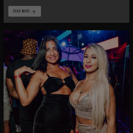
arrow_forward
READ MORE