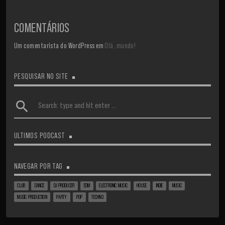
COMENTÁRIOS
Um comentarista do WordPress
em
Olá, mundo!
PESQUISAR NO SITE
search
ULTIMOS PODCAST
NAVEGAR POR TAG
CLUB
DANCE
DJ PRODUCER
EDM
ELECTRONIC MUSIC
HOUSE
INDIE
MUSIC
MUSIC PRODUCTION
PARTY
POP
TECHNO