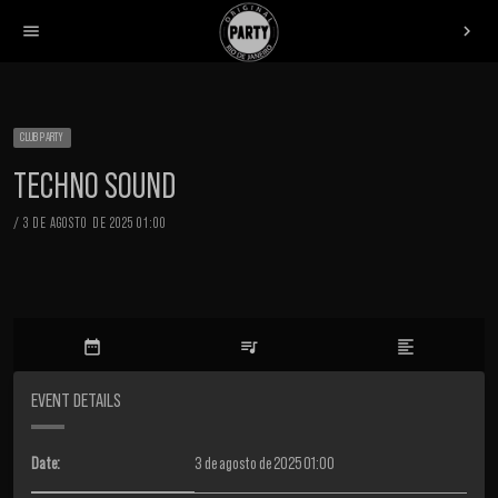
menu
chevron_right
CLUB PARTY
TECHNO SOUND
/ 3 DE AGOSTO DE 2025 01:00
date_range
queue_music
format_align_left
EVENT DETAILS
Date:
3 de agosto de 2025 01:00