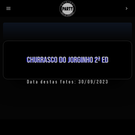
menu
chevron_right
CHURRASCO DO JORGINHO 2ª ED
CHURRASCO DO JORGINHO 2ª ED
CHURRASCO DO JORGINHO 2ª ED
Data destas fotos: 30/09/2023