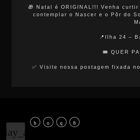
🎁 Natal é ORIGINAL!!! Venha curtir
contemplar o Nascer e o Pôr do So
M
📍Ilha 24 – B
🎟️ QUER P
✅ Visite nossa postagem fixada n
play_arrow