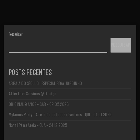
Pesquisar
PESQUISAR
POSTS RECENTES
ARRAIA DO SÉCULO I ESPECIAL BDAY JORGINHO
After Love Sessions @ D-edge
ORIGINAL 9 ANOS – SÁB – 02.05.2026
Mykonos Party – A reunião de todos réveillons – QUI – 01.01.2026
Natal Pé na Areia – QUA – 24.12.2025