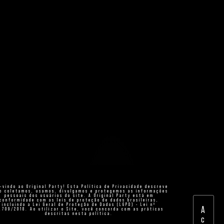
-vindo ao Original Party! Esta Política de Privacidade descreve
o coletamos, usamos, divulgamos e protegemos as informações
pessoais dos usuários do site. A Original Party está em
conformidade com as leis de proteção de dados brasileiras,
incluindo a Lei Geral de Proteção de Dados (LGPD) - Lei nº
A
.709/2018. Ao utilizar o Site, você concorda com as práticas
descritas nesta política.
c