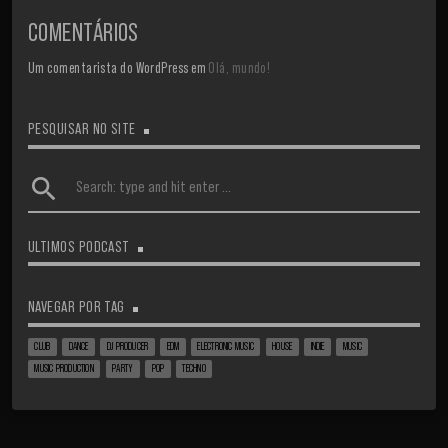
COMENTÁRIOS
Um comentarista do WordPress
em
Olá, mundo!
PESQUISAR NO SITE
search
ULTIMOS PODCAST
NAVEGAR POR TAG
CLUB
DANCE
DJ PRODUCER
EDM
ELECTRONIC MUSIC
HOUSE
INDIE
MUSIC
MUSIC PRODUCTION
PARTY
POP
TECHNO