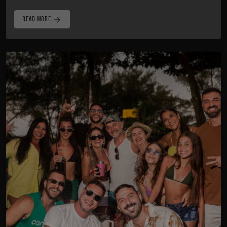
arrow_forward
READ MORE