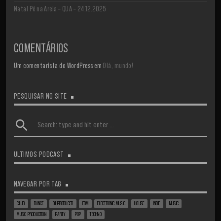
Natal Pé na Areia – QUA – 24.12.2025
COMENTÁRIOS
Um comentarista do WordPress
em
Olá, mundo!
PESQUISAR NO SITE
search
ULTIMOS PODCAST
NAVEGAR POR TAG
CLUB
DANCE
DJ PRODUCER
EDM
ELECTRONIC MUSIC
HOUSE
INDIE
MUSIC
MUSIC PRODUCTION
PARTY
POP
TECHNO